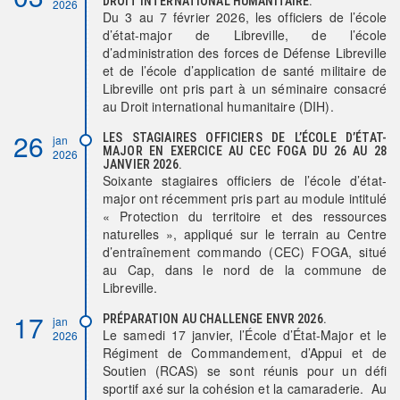
DROIT INTERNATIONAL HUMANITAIRE.
2026
Du 3 au 7 février 2026, les officiers de l’école
d’état-major de Libreville, de l’école
d’administration des forces de Défense Libreville
et de l’école d’application de santé militaire de
Libreville ont pris part à un séminaire consacré
au Droit international humanitaire (DIH).
26
LES STAGIAIRES OFFICIERS DE L’ÉCOLE D’ÉTAT-
jan
MAJOR EN EXERCICE AU CEC FOGA DU 26 AU 28
2026
JANVIER 2026.
Soixante stagiaires officiers de l’école d’état-
major ont récemment pris part au module intitulé
« Protection du territoire et des ressources
naturelles », appliqué sur le terrain au Centre
d’entraînement commando (CEC) FOGA, situé
au Cap, dans le nord de la commune de
Libreville.
17
PRÉPARATION AU CHALLENGE ENVR 2026.
jan
Le samedi 17 janvier, l’École d’État-Major et le
2026
Régiment de Commandement, d’Appui et de
Soutien (RCAS) se sont réunis pour un défi
sportif axé sur la cohésion et la camaraderie. Au