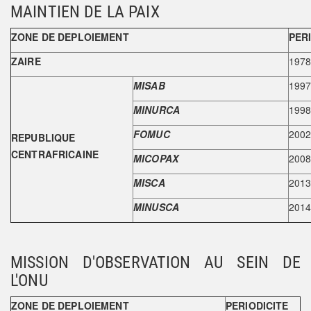
MAINTIEN DE LA PAIX
ZONE DE DEPLOIEMENT
PER
ZAIRE
197
MISAB
1997
MINURCA
1998
FOMUC
2002
REPUBLIQUE
CENTRAFRICAINE
MICOPAX
2008
MISCA
2013
MINUSCA
2014
MISSION D'OBSERVATION AU SEIN DE
L'ONU
ZONE DE DEPLOIEMENT
PERIODICITE