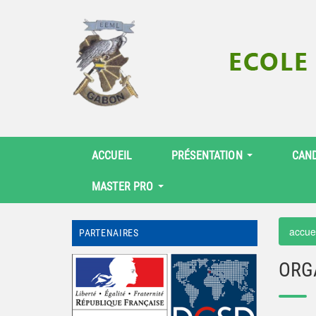
ACCUEIL
PRÉSENTATION
CAN
MASTER PRO
accue
PARTENAIRES
ORG