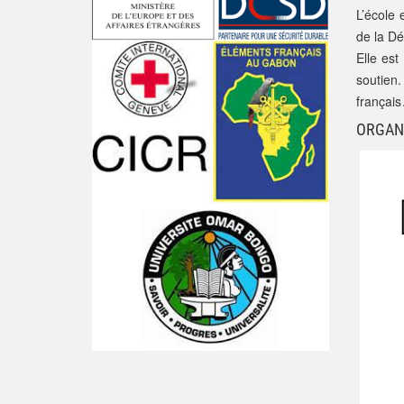
L’école 
de la D
Elle es
soutien.
français
ORGAN