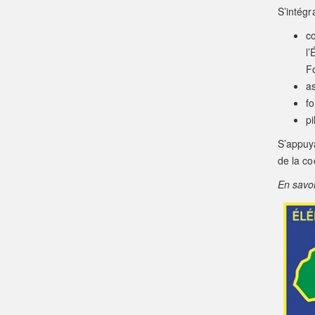
S’intégr
co
l’
Fo
as
fo
pi
S’appuy
de la co
En savoi