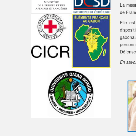
La miss
de Fran
Elle es
disposit
gabonais
personne
Défense 
En savoi