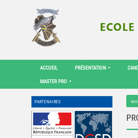
ACCUEIL
PRÉSENTATION
CAN
MASTER PRO
acc
PARTENAIRES
PR