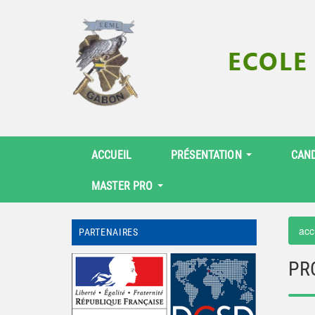
ACCUEIL
PRÉSENTATION
CAN
MASTER PRO
acc
PARTENAIRES
PR